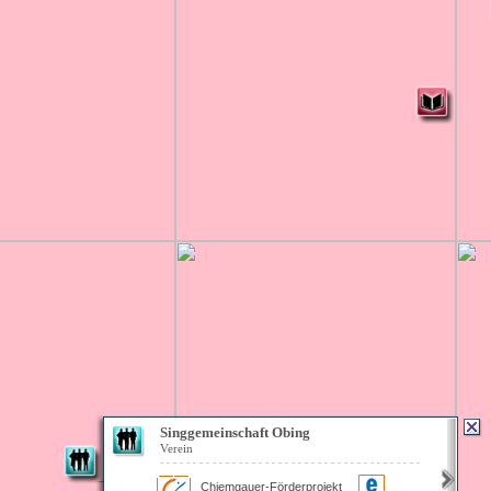
Singgemeinschaft Obing
Verein
Chiemgauer-Förderprojekt