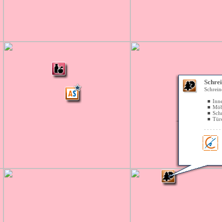
Schrei
Schrein
Inn
Möb
Schr
Tür